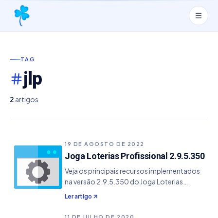
TAG
jlp
2
artigos
19 DE AGOSTO DE 2022
Joga Loterias Profissional 2.9.5.350
Veja os principais recursos implementados
na versão 2.9.5.350 do Joga Loterias
Profissional. - Inclusão do módulo de
Ler artigo
impressão do +Milionária (somente volante)
- Resolvido bug de valores omitidos de
11 DE JULHO DE 2020