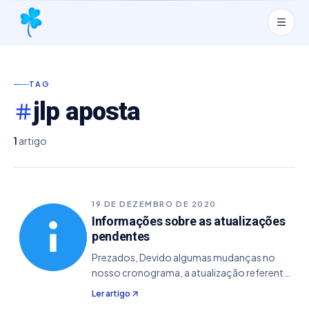
TAG
jlp aposta
1
artigo
19 DE DEZEMBRO DE 2020
Informações sobre as atualizações
pendentes
Prezados, Devido algumas mudanças no
nosso cronograma, a atualização referente
ao Super Sete teve um atraso inesperado. A
Ler artigo
mesma já está concluída, estando agora na