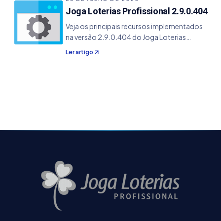
Joga Loterias Profissional 2.9.0.404
Veja os principais recursos implementados
na versão 2.9.0.404 do Joga Loterias
Profissional. - Instalação da extensão do JLP
Ler artigo
Apostas via instalação do software -
Melhorias nas mensagem de alerta de
instalação da extensão JLP Apostas
somente se a mesma não existir.