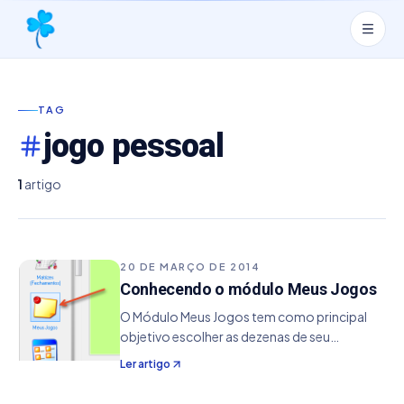
TAG
jogo pessoal
1
artigo
20 DE MARÇO DE 2014
Conhecendo o módulo Meus Jogos
O Módulo Meus Jogos tem como principal
objetivo escolher as dezenas de seu
interesse de um jogo relacionado, sem
Ler artigo
depender de qualquer método de geração
automática. Isto é útil quando queremos por