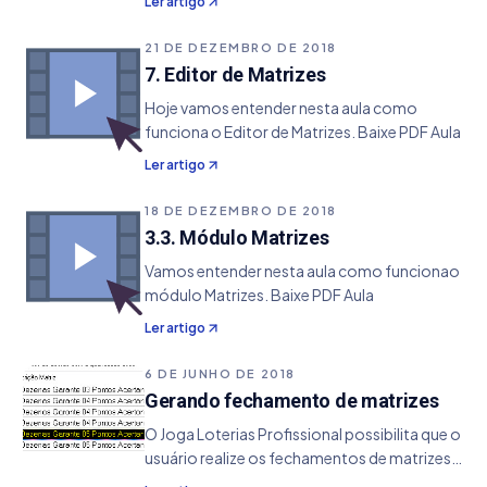
Ler artigo
Matrizes . Apesar de serem bastante
parecidos, eles possuem algumas diferenças
21 DE DEZEMBRO DE 2018
distintas que pode influenciar…
7. Editor de Matrizes
Hoje vamos entender nesta aula como
funciona o Editor de Matrizes. Baixe PDF Aula
Ler artigo
18 DE DEZEMBRO DE 2018
3.3. Módulo Matrizes
Vamos entender nesta aula como funcionao
módulo Matrizes. Baixe PDF Aula
Ler artigo
6 DE JUNHO DE 2018
Gerando fechamento de matrizes
O Joga Loterias Profissional possibilita que o
usuário realize os fechamentos de matrizes
através dos seguintes recursos: Módulo de