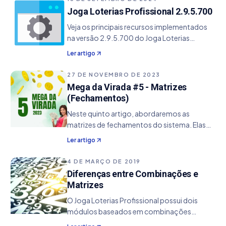
menor conjunto…
Joga Loterias Profissional 2.9.5.700
Veja os principais recursos implementados
na versão 2.9.5.700 do Joga Loterias
Profissional. - Inclusão do aplicativo
Ler artigo
Matricando 64.
27 DE NOVEMBRO DE 2023
Mega da Virada #5 - Matrizes
(Fechamentos)
Neste quinto artigo, abordaremos as
matrizes de fechamentos do sistema. Elas
assemelham-se às matrizes on-line, com a
Ler artigo
distinção crucial de serem inerentes ao
sistema, não estando sujeitas a
4 DE MARÇO DE 2019
interferências externas como…
Diferenças entre Combinações e
Matrizes
O Joga Loterias Profissional possui dois
módulos baseados em combinações
matemáticas que são: Combinações e