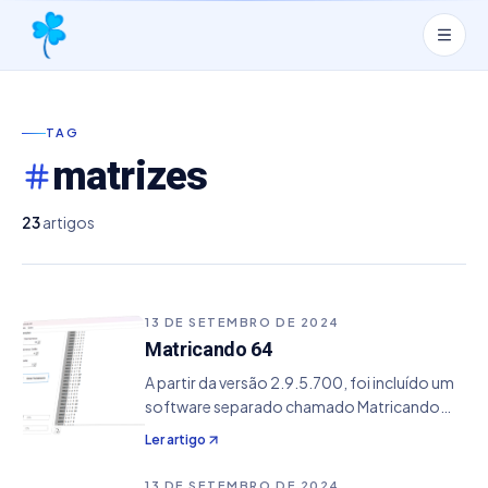
TAG
matrizes
23
artigos
13 DE SETEMBRO DE 2024
Matricando 64
A partir da versão 2.9.5.700, foi incluído um
software separado chamado Matricando
64. Esse programa foi desenvolvido para
Ler artigo
realizar a análise de combinações de
conjuntos com o objetivo de identificar o
13 DE SETEMBRO DE 2024