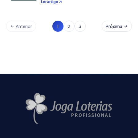
Ler artigo
colaboradores fazem seus estudos e
submete as matrizes para o site, tendo assim
um grande…
Anterior
1
2
3
Próxima