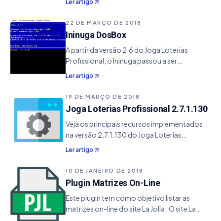
Ler artigo
Matrizes (Fechamentos): onde contém uma
lista de fechamento de matrizes já
22 DE MARÇO DE 2018
desmembradas;
Ininuga DosBox
A partir da versão 2.6 do Joga Loterias
Profissional, o Ininuga passou a ser
virtualizado pelo DosBox . Para quem não
Ler artigo
conhece, o DosBox é um software que faz a
emulação do sistema MS-DOS. Tela inicial do
19 DE MARÇO DE 2018
DosBox Como o…
Joga Loterias Profissional 2.7.1.130
Veja os principais recursos implementados
na versão 2.7.1.130 do Joga Loterias
Profissional. - Adicionado o botão de
Ler artigo
execução do Ininuga dentro do Editor de
Matrizes - O diretório de matrizes .DAT por
10 DE JANEIRO DE 2018
padrão aponta para o diretório padrão de
Plugin Matrizes On-Line
instalação do Ininuga - Resolvido alguns
Este plugin tem como objetivo listar as
bugs.
matrizes on-line do site La Jolla . O site La
Jolla é um repositório de matrizes onde