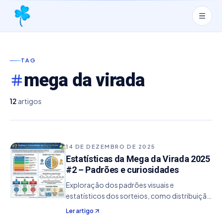
TAG
mega da virada
12
artigos
14 DE DEZEMBRO DE 2025
Estatísticas da Mega da Virada 2025
#2 – Padrões e curiosidades
Exploração dos padrões visuais e
estatísticos dos sorteios, como distribuição
das dezenas, equilíbrio entre pares e ímpares
Ler artigo
e faixas do volante.