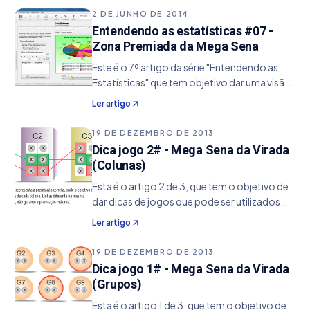
no grupo de Ocorrência das Dezenas . Caso
2 DE JUNHO DE 2014
queira saber…
Entendendo as estatísticas #07 -
Zona Premiada da Mega Sena
Este é o 7º artigo da série "Entendendo as
Estatísticas" que tem objetivo dar uma visão
de conceito da sua utilização, ajudando de
Ler artigo
um modo específico no aperfeiçoamento
de seus jogos. 1. Informações Estatística:
19 DE DEZEMBRO DE 2013
Zona…
Dica jogo 2# - Mega Sena da Virada
(Colunas)
Esta é o artigo 2 de 3, que tem o objetivo de
dar dicas de jogos que pode ser utilizados
para a Mega Sena da Virada. O mesmo
Ler artigo
conceito vale para a Mega Sena comum,
assim como para outros jogos, desde que
19 DE DEZEMBRO DE 2013
seja feita a…
Dica jogo 1# - Mega Sena da Virada
(Grupos)
Esta é o artigo 1 de 3, que tem o objetivo de