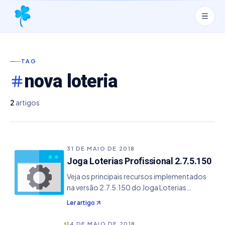
TAG
nova loteria
2
artigos
31 DE MAIO DE 2018
Joga Loterias Profissional 2.7.5.150
Veja os principais recursos implementados
na versão 2.7.5.150 do Joga Loterias
Profissional. - Adicionado a nova loteria Dia
Ler artigo
de Sorte juntamente com os templates de
impressão - Implementado os novos
14 DE MAIO DE 2018