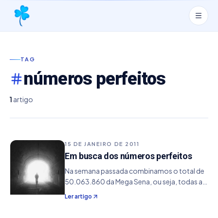
TAG
números perfeitos
1
artigo
15 DE JANEIRO DE 2011
Em busca dos números perfeitos
Na semana passada combinamos o total de
50.063.860 da Mega Sena, ou seja, todas as
combinações possíveis. Usamos na ocasião
Ler artigo
um Pentium 4 HT 3.2 Ghz com 2GB de
memória . Desenvolvemos no método de