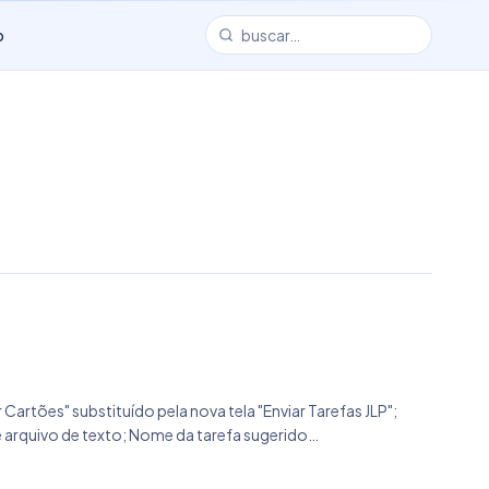
o
Cartões" substituído pela nova tela "Enviar Tarefas JLP";
 de arquivo de texto; Nome da tarefa sugerido
pressão de cartões e volantes agora é feita exclusivamente