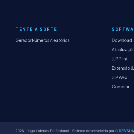
TENTE A SORTE!
SOFTWA
Gerador Números Aleatórios
Download
Atualizaçõ
JLP Print
Extensão J
JLP Web
Comprar
2026
- Joga Loterias Profissional - Sistema desenvolvido por ®
DEVSLI