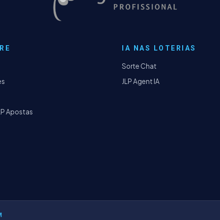
RE
IA NAS LOTERIAS
Sorte Chat
es
JLP Agent IA
LP Apostas
M