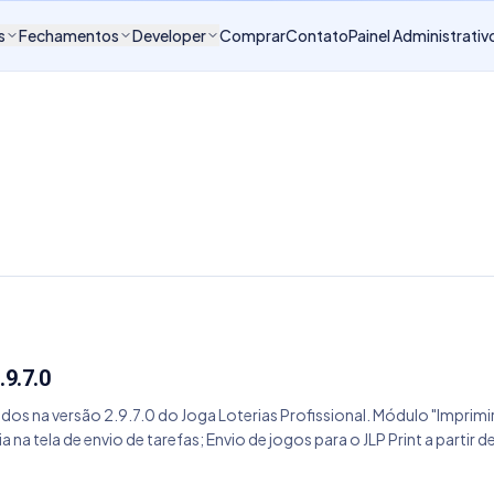
s
Fechamentos
Developer
Comprar
Contato
Painel Administrativ
.9.7.0
dos na versão 2.9.7.0 do Joga Loterias Profissional. Módulo "Imprimir 
a na tela de envio de tarefas; Envio de jogos para o JLP Print a partir
 loteria; Opção de abrir o JLP Print logo após o envio da tarefa; Im