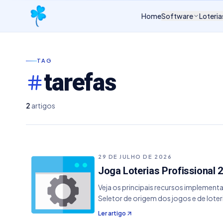
Home
Software
Loteria
TAG
tarefas
2
artigos
29 DE JULHO DE 2026
Joga Loterias Profissional 2
Veja os principais recursos implementa
Seletor de origem dos jogos e de loteri
automaticamente conforme a origem e a
Ler artigo
pelo JLP Print.