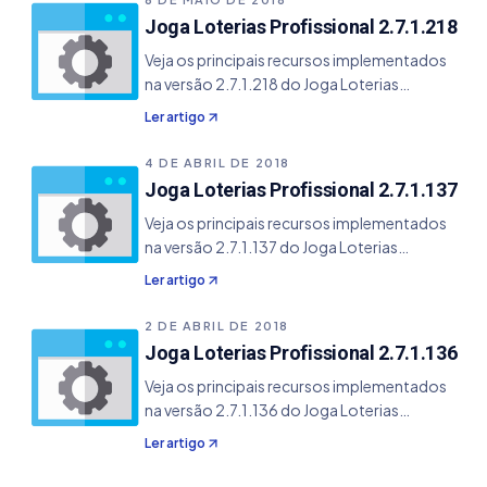
Lotofácil da Independência - Resolvido bug
Joga Loterias Profissional 2.7.1.218
que não carregava as cores dos filtros
Veja os principais recursos implementados
através do arquivo JLP das versões
na versão 2.7.1.218 do Joga Loterias
anteriores.
Profissional. - Adicionado os templates de
Ler artigo
impressões da Mega Sena e Quina dos novos
modelos - No módulo Simulação de
4 DE ABRIL DE 2018
Resultados, agora o sistema exibe o
Joga Loterias Profissional 2.7.1.137
concurso corrente de cada simulação, caso
Veja os principais recursos implementados
seja selecionado a opção por base de
na versão 2.7.1.137 do Joga Loterias
resultados.
Profissional. - Melhorado o ajuste do
Ler artigo
template em A4 da Dupla Sena de Páscoa no
primeiro bloco.
2 DE ABRIL DE 2018
Joga Loterias Profissional 2.7.1.136
Veja os principais recursos implementados
na versão 2.7.1.136 do Joga Loterias
Profissional. - Resolvido um bug crítico que
Ler artigo
duplicava jogos do segundo bloco com
terceiro no template da Lotofácil de 3 jogos