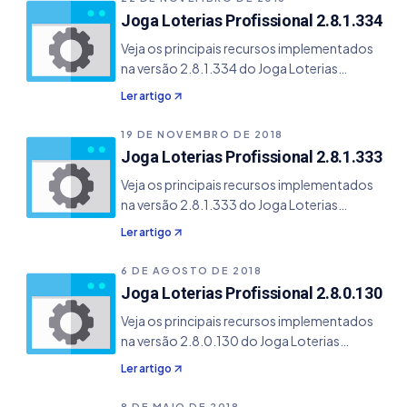
da versão 05/2020.
Joga Loterias Profissional 2.8.1.334
Veja os principais recursos implementados
na versão 2.8.1.334 do Joga Loterias
Profissional. - Adicionado novo template de
Ler artigo
impressão para Mega Sena da Virada -
Resolvido o bug que não copiava para área
19 DE NOVEMBRO DE 2018
de transferência as dezenas selecionadas em
Joga Loterias Profissional 2.8.1.333
alguns módulos das estatísticas.
Veja os principais recursos implementados
na versão 2.8.1.333 do Joga Loterias
Profissional. - Adicionado novo template de
Ler artigo
impressão para Dupla Sena - Resolvido o bug
na impressão no jogo da Dupla Sena que não
6 DE AGOSTO DE 2018
habilitava o campo de cotas.
Joga Loterias Profissional 2.8.0.130
Veja os principais recursos implementados
na versão 2.8.0.130 do Joga Loterias
Profissional. - Incluído link de renovação de
Ler artigo
licença diretamente pelo sistema - Incluído
dois novos templates de impressão para a
8 DE MAIO DE 2018