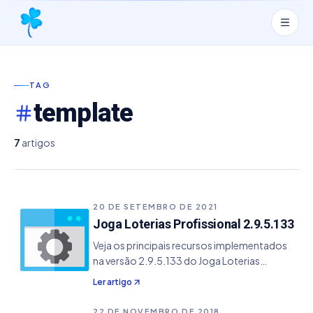
TAG
template
7
artigos
20 DE SETEMBRO DE 2021
Joga Loterias Profissional 2.9.5.133
Veja os principais recursos implementados
na versão 2.9.5.133 do Joga Loterias
Profissional. - Resolvido bug de dupla opção
Ler artigo
de Fechamentos no menu de importação de
módulos - Inclusão do template da Lotofácil
22 DE NOVEMBRO DE 2018