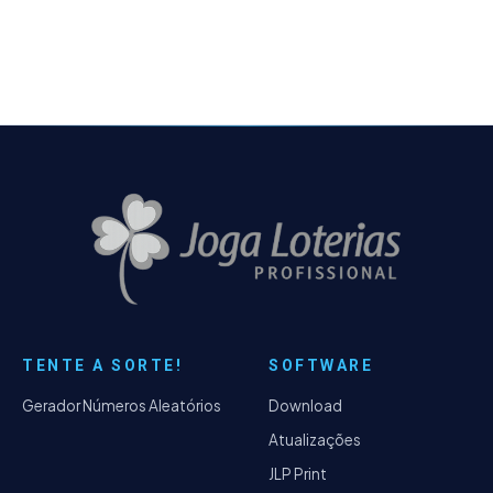
sem depender de uma nova compilação -
Mudança no visual de estilo com cores e
ícones, trazendo o UI design para o Windows
10 - Adicionado um repositório de plugins
on-line - Os complementos de Lotomania
Espelho, Matrizes La Jolla e Unir Arquivos são
removidos internamente virando plugins -
Alguns bugs resolvidos.
TENTE A SORTE!
SOFTWARE
Gerador Números Aleatórios
Download
Atualizações
JLP Print