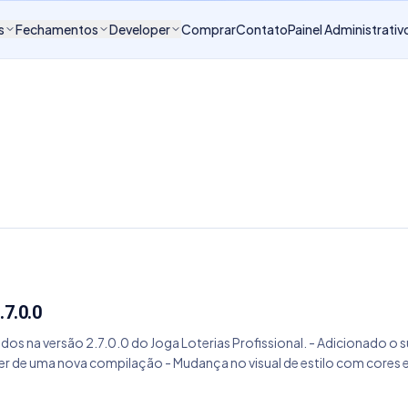
s
Fechamentos
Developer
Comprar
Contato
Painel Administrativ
.7.0.0
dos na versão 2.7.0.0 do Joga Loterias Profissional. - Adicionado o 
 de uma nova compilação - Mudança no visual de estilo com cores e 
on-line - Os complementos de Lotomania Espelho, Matrizes La Jolla e