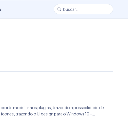
o
suporte modular aos plugins, trazendo a possibilidade de
ícones, trazendo o UI design para o Windows 10 -
 Unir Arquivos são removidos internamente virando plugins -