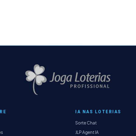
RE
IA NAS LOTERIAS
Sorte Chat
es
JLP Agent IA