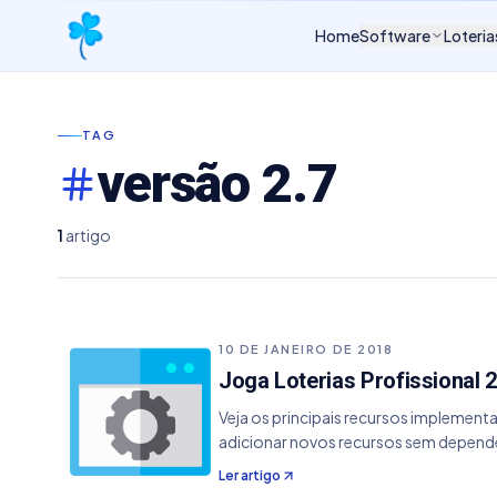
Home
Software
Loteria
TAG
versão 2.7
1
artigo
10 DE JANEIRO DE 2018
Joga Loterias Profissional 2
Veja os principais recursos implementa
adicionar novos recursos sem depender
Adicionado um repositório de plugins 
Ler artigo
Alguns bugs resolvidos.