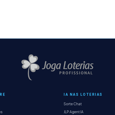
RE
IA NAS LOTERIAS
Sorte Chat
es
JLP Agent IA