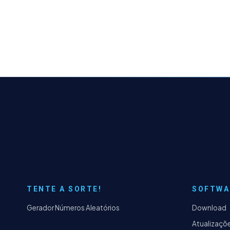
TENTE A SORTE!
SOFTWA
Gerador Números Aleatórios
Download
Atualizaçõ