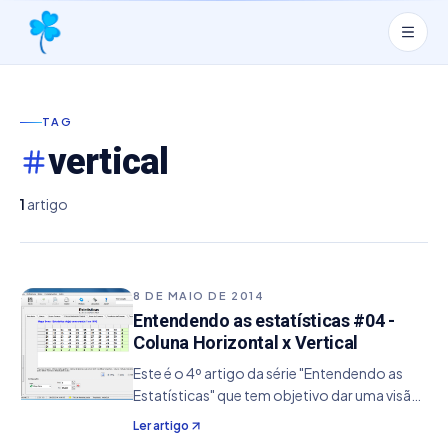
TAG
vertical
1
artigo
8 DE MAIO DE 2014
Entendendo as estatísticas #04 -
Coluna Horizontal x Vertical
Este é o 4º artigo da série "Entendendo as
Estatísticas" que tem objetivo dar uma visão
de conceito da sua utilização, ajudando de
Ler artigo
um modo específico no aperfeiçoamento