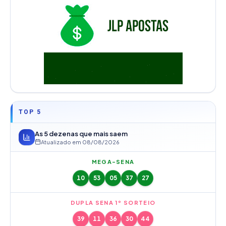
TOP 5
As 5 dezenas que mais saem
Atualizado em
08/08/2026
MEGA-SENA
10
53
05
37
27
DUPLA SENA 1º SORTEIO
39
11
36
30
44