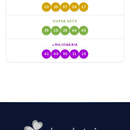
10
20
07
24
17
SUPER SETE
35
10
25
66
60
+MILIONÁRIA
41
40
50
21
15