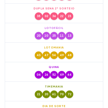
DUPLA SENA 2º SORTEIO
35
02
36
22
23
LOTOFÁCIL
20
10
25
11
13
LOTOMANIA
43
47
54
49
48
QUINA
04
26
52
49
44
TIMEMANIA
21
20
61
70
72
DIA DE SORTE