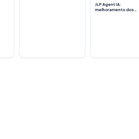
JLP Agent IA:
melhoramento dos
módulos de Excel e P