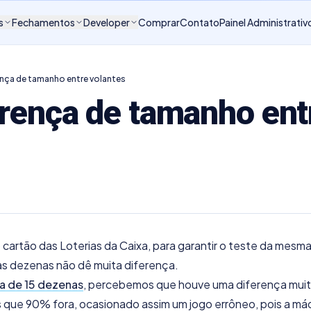
s
Fechamentos
Developer
Comprar
Contato
Painel Administrativ
nça de tamanho entre volantes
erença de tamanho ent
artão das Loterias da Caixa, para garantir o teste da mesma
as dezenas não dê muita diferença.
a de 15 dezenas
, percebemos que houve uma diferença mui
 que 90% fora, ocasionado assim um jogo errôneo, pois a máq