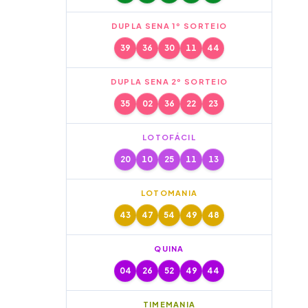
DUPLA SENA 1º SORTEIO
39
36
30
11
44
DUPLA SENA 2º SORTEIO
35
02
36
22
23
LOTOFÁCIL
20
10
25
11
13
LOTOMANIA
43
47
54
49
48
QUINA
04
26
52
49
44
TIMEMANIA