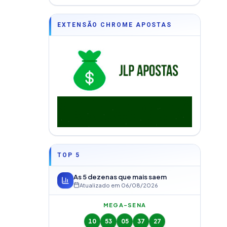
EXTENSÃO CHROME APOSTAS
TOP 5
As 5 dezenas que mais saem
Atualizado em
06/08/2026
MEGA-SENA
10
53
05
37
27