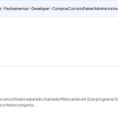
s
Fechamentos
Developer
Comprar
Contato
Painel Administrativ
luído um software separado chamado Matricando 64. Esse programa foi
car o menor conjunto…