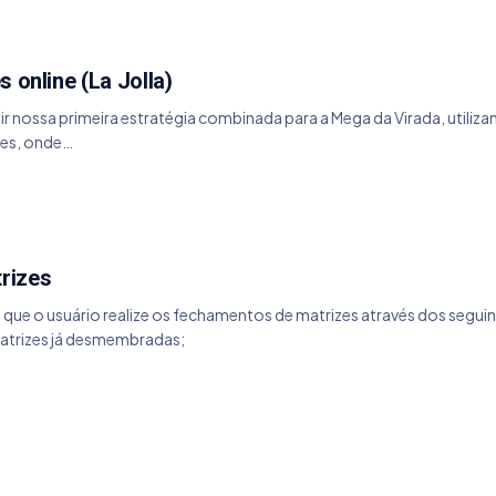
 online (La Jolla)
 nossa primeira estratégia combinada para a Mega da Virada, utilizand
zes, onde…
rizes
ta que o usuário realize os fechamentos de matrizes através dos seg
atrizes já desmembradas;