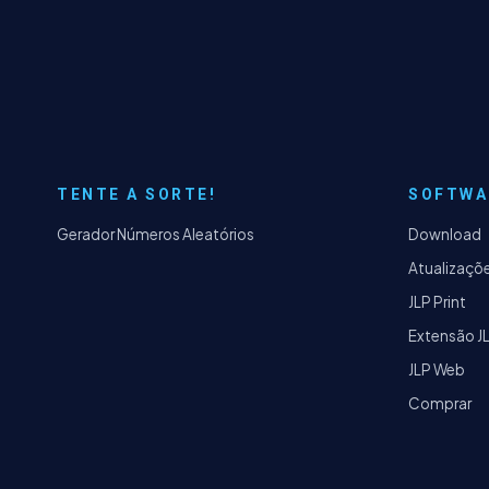
TENTE A SORTE!
SOFTWA
Gerador Números Aleatórios
Download
Atualizaçõ
JLP Print
Extensão J
JLP Web
Comprar