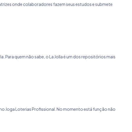
 de matrizes onde colaboradores fazem seus estudos e submete
lla. Para quem não sabe, o La Jolla é um dos repositórios mais
as no Joga Loterias Profissional. No momento está função não