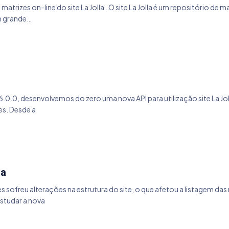
 matrizes on-line do site La Jolla . O site La Jolla é um repositório
um grande…
2.6.0.0, desenvolvemos do zero uma nova API para utilização site La Jo
es. Desde a
la
es sofreu alterações na estrutura do site, o que afetou a listagem d
estudar a nova