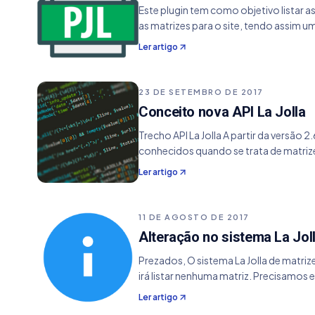
Este plugin tem como objetivo listar as
as matrizes para o site, tendo assim 
Ler artigo
23 DE SETEMBRO DE 2017
Conceito nova API La Jolla
Trecho API La Jolla A partir da versão 
conhecidos quando se trata de matriz
Ler artigo
11 DE AGOSTO DE 2017
Alteração no sistema La Jol
Prezados, O sistema La Jolla de matriz
irá listar nenhuma matriz. Precisamos 
Ler artigo