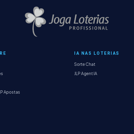
RE
IA NAS LOTERIAS
Sorte Chat
es
JLP Agent IA
LP Apostas