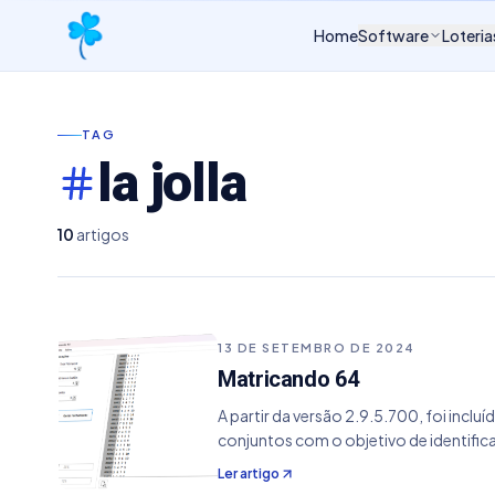
Home
Software
Loteria
TAG
la jolla
10
artigos
13 DE SETEMBRO DE 2024
Matricando 64
A partir da versão 2.9.5.700, foi inc
conjuntos com o objetivo de identifi
Ler artigo