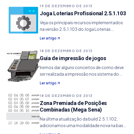
assim como para outros jogos, desde que
19 DE DEZEMBRO DE 2013
seja feita a…
Joga Loterias Profissional 2.5.1.103
Veja os principais recursos implementados
na versão 2.5.1.103 do Joga Loterias
Profissional. - Corrigido problema na parte
Ler artigo
da Estatística da Zona Premiada Mega Sena,
no qual impossibilitava de colocar valor
18 DE DEZEMBRO DE 2013
inicial 1 na configuração de salvar posições
Guia de impressão de jogos
combinadas.
Iremos dar alguns conceitos de como deve
ser realizada a impressão nos sistema do
Joga Loterias Profissional. Papel O sistema
Ler artigo
do Joga Loterias Profissional pode realizar
dois tipos de impressão: Volantes oficiais
18 DE DEZEMBRO DE 2013
da…
Zona Premiada de Posições
Combinadas (Mega Sena)
Na última atualização da build 2.5.1.102,
adicionamos uma modalidade nova na base
de estatística do software, denominada de