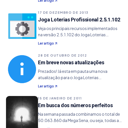
Ler artigo
Zona Premiada Mega Sena, que tem o
objetivo de indicar quais posições
17 DE DEZEMBRO DE 2013
combinadas já saíram em…
Joga Loterias Profissional 2.5.1.102
Veja os principais recursos implementados
na versão 2.5.1.102 do Joga Loterias
Profissional. - Implementado a Estatística de
Ler artigo
Zona Premiada de Posições Combinadas
para a Mega Sena - Adicionado o novo
28 DE OUTUBRO DE 2012
template de impressão do volante 06/2013
Em breve novas atualizações
para a Mega Sena da Virada - Corrigido novo
Prezados! Já esta em pauta uma nova
parâmetro para os Resultados da Quina, que
atualização para o Joga Loterias
estavam invertidos.
Profissional, onde deverá conter alguns bugs
Ler artigo
corrigidos e a implementação do novo
cartão da Mega Sena com a possibilidade de
15 DE JANEIRO DE 2011
bolão. Estamos cientes…
Em busca dos números perfeitos
Na semana passada combinamos o total de
50.063.860 da Mega Sena, ou seja, todas as
combinações possíveis. Usamos na ocasião