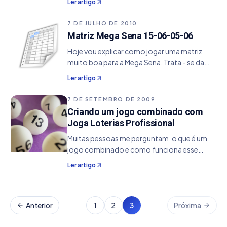
Ler artigo
um Pentium 4 HT 3.2 Ghz com 2GB de
memória . Desenvolvemos no método de
7 DE JULHO DE 2010
divisão do arquivo de…
Matriz Mega Sena 15-06-05-06
Hoje vou explicar como jogar uma matriz
muito boa para a Mega Sena. Trata - se da
Matriz 15-06-05-06 que na leitura prática
Ler artigo
seria: 15 dezenas em 06, garantindo 05
pontos se cair 06 dezenas. Resumindo seria
7 DE SETEMBRO DE 2009
jogar 15…
Criando um jogo combinado com
Joga Loterias Profissional
Muitas pessoas me perguntam, o que é um
jogo combinado e como funciona esse
método. Pois bem , o jogo combinado nada
Ler artigo
mais é do que uma alternativa para jogarmos
mais dezenas em nossas loterias superando
assim o valor…
Anterior
1
2
3
Próxima