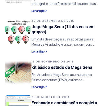
ao Joga Loterias Profissional o suporte as
premiações especiais para os jogos da Mega
Ler artigo
Sena, Quina, Dupla Sena e Lotofácil. Mais o
que seria essas premiações especiais ?
30 DE DEZEMBRO DE 2015
Bom…
Jogo Mega Sena (14 dezenas em
grupos)
Em vista de reforçar suas apostas para a
Mega da Virada, hoje trazemos um jogo
barato e simples, que pode pode lhe
Ler artigo
proporcionar alguma premiação.
Identificação Tipo Esquema: Grupos
19 DE NOVEMBRO DE 2015
Combinados Qtde Dezenas Participantes:
Kit básico estudo da Mega Sena
Em virtude da Mega Sena acumulada no
último concurso (1762), estamos
disponibilizando gratuitamente um pacote
Ler artigo
de arquivos referentes a diversos estudos,
onde inclui: Estudo da Frequência: mostra
21 DE AGOSTO DE 2014
nos últimos 10 concursos,
Fechando a combinação completa