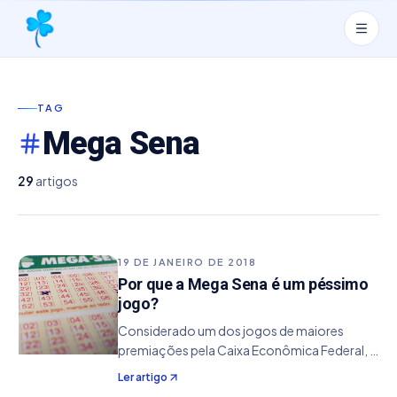
TAG
Mega Sena
29
artigos
19 DE JANEIRO DE 2018
Por que a Mega Sena é um péssimo
jogo?
Considerado um dos jogos de maiores
premiações pela Caixa Econômica Federal, a
Mega Sena ė um dos jogos mais disputados
Ler artigo
entre os apostadores. Boa causa disso se