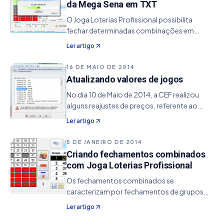
da Mega Sena em TXT
O Joga Loterias Profissional possibilita
fechar determinadas combinações em
linhas, permitindo que assim sejam
Ler artigo
exportadas automaticamente no formato
TXT, sem utilizar a memória RAM do sistema
16 DE MAIO DE 2014
para o seu armazenamento de
Atualizando valores de jogos
No dia 10 de Maio de 2014, a CEF realizou
alguns reajustes de preços, referente ao
jogos da Mega Sena, Quina e Lotofácil.
Ler artigo
Como estamos atualizando o software
neste momento para outras modalidades,
5 DE JANEIRO DE 2014
não iremos lançar uma…
Criando fechamentos combinados
com Joga Loterias Profissional
Os fechamentos combinados se
caracterizam por fechamentos de grupos
únicos de uma dezena, onde a finalidade é
Ler artigo
fechar todas as ocorrências das dezenas de