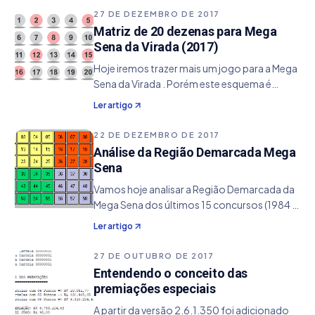
deve pela alta premiação que ela provém,
27 DE DEZEMBRO DE 2017
diga - se…
Matriz de 20 dezenas para Mega
Sena da Virada (2017)
Hoje iremos trazer mais um jogo para a Mega
Sena da Virada . Porém este esquema é
diferente do que já apresentamos, pois a
Ler artigo
garantia de números não garante uma
premiação concreta e sim um passo bem em
22 DE DEZEMBRO DE 2017
frente a ela. Neste
Análise da Região Demarcada Mega
Sena
Vamos hoje analisar a Região Demarcada da
Mega Sena dos últimos 15 concursos (1984 -
1999). A Região Demarcada faz parte do
Ler artigo
módulo de Estatísticas onde através de
cores, podemos determinar o fluxo de
27 DE OUTUBRO DE 2017
dezenas em cada…
Entendendo o conceito das
premiações especiais
A partir da versão 2.6.1.350 foi adicionado