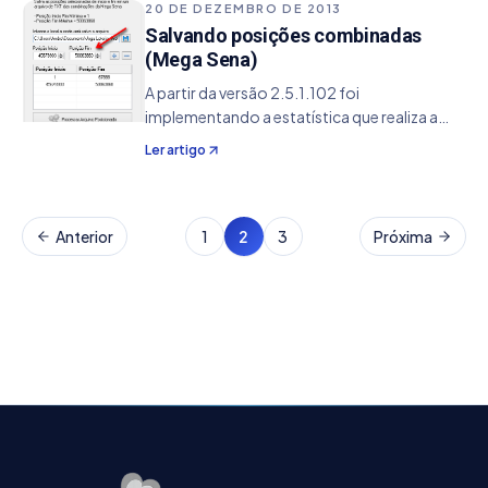
forma combinada(analise combinatória). O
20 DE DEZEMBRO DE 2013
que o sistema faz é…
Salvando posições combinadas
(Mega Sena)
A partir da versão 2.5.1.102 foi
implementando a estatística que realiza a
verificação das 50.063.860 combinações
Ler artigo
possíveis da Mega Sena. Nisso podemos ter
uma base de pesquisa de quais posições e
consequentemente…
Anterior
1
2
3
Próxima