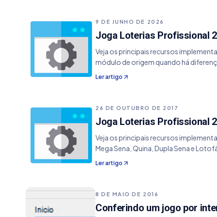
9 DE JUNHO DE 2026
Joga Loterias Profissional 2
Veja os principais recursos implement
módulo de origem quando há diferenç
Ler artigo
26 DE OUTUBRO DE 2017
Joga Loterias Profissional 2
Veja os principais recursos implement
Mega Sena, Quina, Dupla Sena e Lotof
sendo 5x mais rápido que nas versões
Ler artigo
importar um arquivo TXT como base de
8 DE MAIO DE 2016
Conferindo um jogo por int