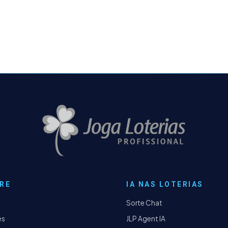
RE
IA NAS LOTERIAS
Sorte Chat
es
JLP Agent IA