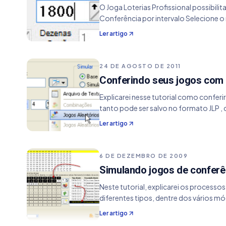
O Joga Loterias Profissional possibilit
Conferência por intervalo Selecione 
Ler artigo
24 DE AGOSTO DE 2011
Conferindo seus jogos com b
Explicarei nesse tutorial como conferi
tanto pode ser salvo no formato JLP ,
Ler artigo
6 DE DEZEMBRO DE 2009
Simulando jogos de conferên
Neste tutorial, explicarei os process
diferentes tipos, dentre dos vários m
Ler artigo