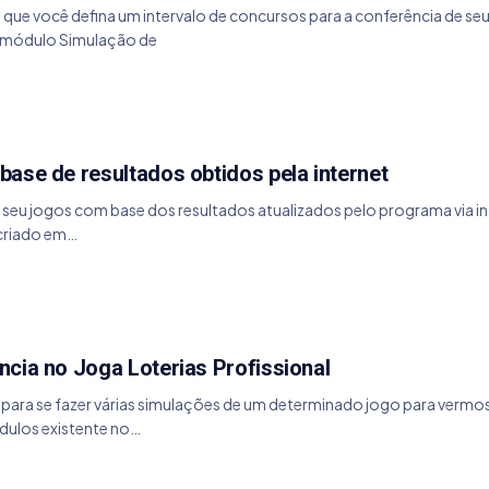
a que você defina um intervalo de concursos para a conferência de seu
o módulo Simulação de
ase de resultados obtidos pela internet
r seu jogos com base dos resultados atualizados pelo programa via int
 criado em…
cia no Joga Loterias Profissional
os para se fazer várias simulações de um determinado jogo para verm
ódulos existente no…