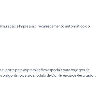
a, Simulação e Impressão: recarregamento automático do
 o suporte para as premiações especiais para os jogos da
Novo algoritmo para o módulo de Conferência de Resultados,
erência e Simulações de Resultados - Possibilidade de
e menor importância resolvidos.