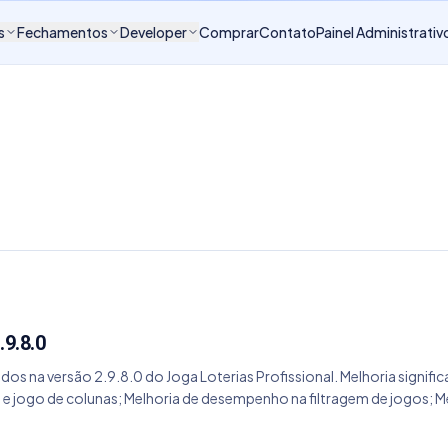
s
Fechamentos
Developer
Comprar
Contato
Painel Administrativ
.9.8.0
dos na versão 2.9.8.0 do Joga Loterias Profissional. Melhoria signif
 jogo de colunas; Melhoria de desempenho na filtragem de jogos; M
 e abrir arquivo do programa.