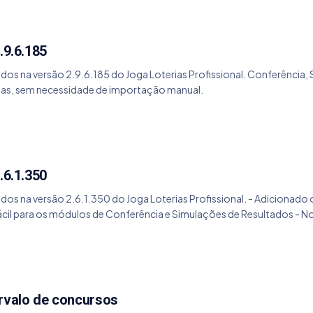
.9.6.185
ados na versão 2.9.6.185 do Joga Loterias Profissional. Conferênci
as, sem necessidade de importação manual.
.6.1.350
ados na versão 2.6.1.350 do Joga Loterias Profissional. - Adicionado
ácil para os módulos de Conferência e Simulações de Resultados - 
 anteriores - Adicionado novas informações para os módulos de Conf
 simulação no módulo de Simulações de Resultados - Alguns bugs d
ervalo de concursos