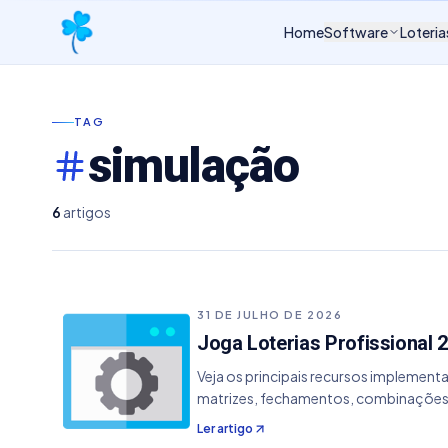
Home
Software
Loteria
TAG
simulação
6
artigos
31 DE JULHO DE 2026
Joga Loterias Profissional 2
Veja os principais recursos implementa
matrizes, fechamentos, combinações e
resultados; Correção de erro ao salvar
Ler artigo