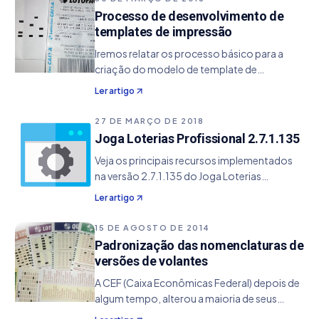
template de impressão de volantes da Quina
Processo de desenvolvimento de
de São João e TimeMania - Adicionado o
templates de impressão
suporte a premiação do time do coração na
Iremos relatar os processo básico para a
base de cálculos do sistema - Resolvido
criação do modelo de template de
alguns bugs.
impressão, que são os arquivos utilizados
Ler artigo
pelo Joga Loterias Profissional para realizar a
impressão de cartões, tanto de volantes
27 DE MARÇO DE 2018
oficiais da CEF
Joga Loterias Profissional 2.7.1.135
Veja os principais recursos implementados
na versão 2.7.1.135 do Joga Loterias
Profissional. - Adicionado os templates de
Ler artigo
impressões da Lotofácil e Lotomania dos
novos modelos - Resolvido uma exceção
15 DE AGOSTO DE 2014
que ocorria ao cancelar na segunda tentativa
Padronização das nomenclaturas de
de fechar o sistema.
versões de volantes
A CEF (Caixa Econômicas Federal) depois de
algum tempo, alterou a maioria de seus
volantes para modelo do tipo Bolão, no qual