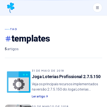
TAG
templates
5
artigos
31 DE MAIO DE 2018
Joga Loterias Profissional 2.7.5.150
Veja os principais recursos implementados
na versão 2.7.5.150 do Joga Loterias
Profissional. - Adicionado a nova loteria Dia
Ler artigo
de Sorte juntamente com os templates de
impressão - Implementado os novos
30 DE MARÇO DE 2018