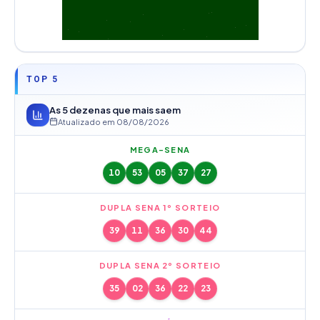
TOP 5
As 5 dezenas que mais saem
Atualizado em
08/08/2026
MEGA-SENA
10
53
05
37
27
DUPLA SENA 1º SORTEIO
39
11
36
30
44
DUPLA SENA 2º SORTEIO
35
02
36
22
23