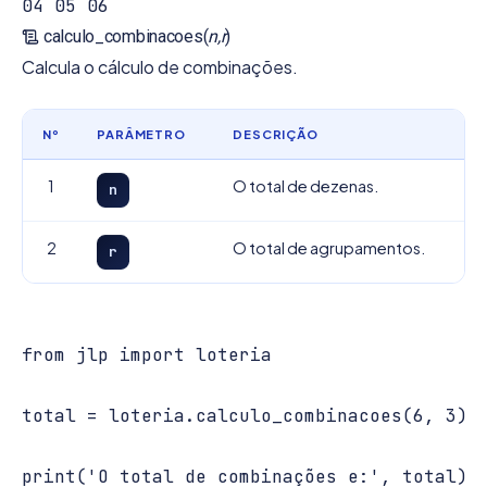
calculo_combinacoes(
n,r
)
Calcula o cálculo de combinações.
Nº
PARÂMETRO
DESCRIÇÃO
1
O total de dezenas.
n
2
O total de agrupamentos.
r
from jlp import loteria

total = loteria.calculo_combinacoes(6, 3)
