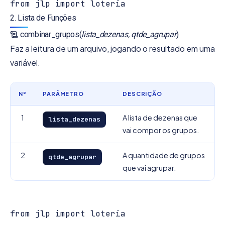
from jlp import loteria
2. Lista de Funções
combinar_grupos(
lista_dezenas, qtde_agrupar
)
Faz a leitura de um arquivo, jogando o resultado em uma
variável.
Nº
PARÂMETRO
DESCRIÇÃO
1
A lista de dezenas que
lista_dezenas
vai compor os grupos.
2
A quantidade de grupos
qtde_agrupar
que vai agrupar.
from jlp import loteria
