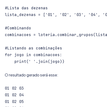
#Lista das dezenas

lista_dezenas = ['01', '02', '03', '04', '0
#Combinando

combinacoes = loteria.combinar_grupos(lista
#Listando as combinações

for jogo in combinacoes:

    print(' '.join(jogo))

O resultado gerado será esse:
01 02 03

01 02 04

01 02 05
