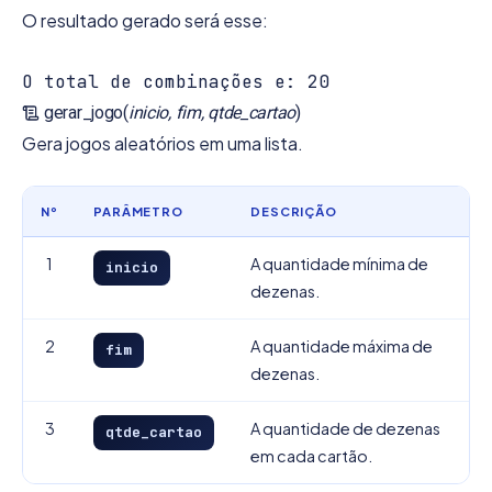
O resultado gerado será esse:
gerar_jogo(
inicio, fim, qtde_cartao
)
Gera jogos aleatórios em uma lista.
Nº
PARÂMETRO
DESCRIÇÃO
1
A quantidade mínima de
inicio
dezenas.
2
A quantidade máxima de
fim
dezenas.
3
A quantidade de dezenas
qtde_cartao
em cada cartão.