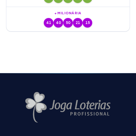
+MILIONÁRIA
41
40
50
21
15