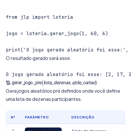
from jlp import loteria

jogo = loteria.gerar_jogo(1, 60, 6)

O resultado gerado será esse:
gerar_jogo_pre(
lista_dezenas, qtde_cartao
)
Gera jogos aleatórios pré definidos onde você define
uma lista de dezenas participantes.
Nº
PARÂMETRO
DESCRIÇÃO