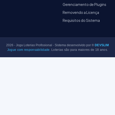
Gerenciamento de Plugins
Removendo a Licença
Requisitos do Sistema
2026
- Joga Loterias Profissional - Sistema desenvolvido por ®
DEVSLIM
Jogue com responsabilidade.
Loterias são para maiores de 18 anos.