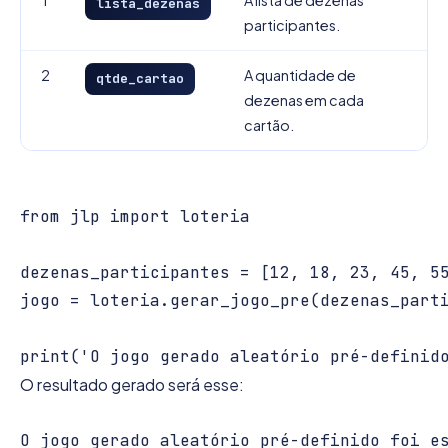
1
A lista de dezenas
lista_dezenas
participantes.
2
A quantidade de
qtde_cartao
dezenas em cada
cartão.
from jlp import loteria

dezenas_participantes = [12, 18, 23, 45, 55
jogo = loteria.gerar_jogo_pre(dezenas_parti
O resultado gerado será esse: